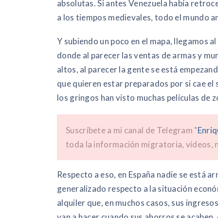
absolutas. Si antes Venezuela había retro
a los tiempos medievales, todo el mundo a
Y subiendo un poco en el mapa, llegamos al
donde al parecer las ventas de armas y mu
altos, al parecer la gente se está empezand
que quieren estar preparados por si cae el
los gringos han visto muchas películas de 
Suscríbete a mi canal de Telegram "
Enriq
toda la información migratoria, vídeos, n
Respecto a eso, en España nadie se está ar
generalizado respecto a la situación econó
alquiler que, en muchos casos, sus ingreso
van a hacer cuando sus ahorros se acaben,