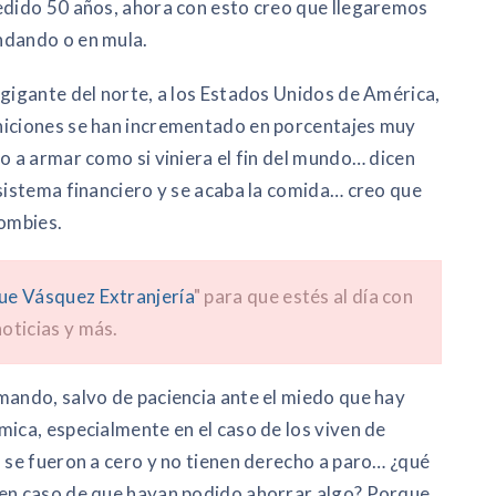
cedido 50 años, ahora con esto creo que llegaremos
ndando o en mula.
 gigante del norte, a los Estados Unidos de América,
niciones se han incrementado en porcentajes muy
o a armar como si viniera el fin del mundo… dicen
 sistema financiero y se acaba la comida… creo que
zombies.
ue Vásquez Extranjería
" para que estés al día con
oticias y más.
mando, salvo de paciencia ante el miedo que hay
mica, especialmente en el caso de los viven de
s se fueron a cero y no tienen derecho a paro… ¿qué
 en caso de que hayan podido ahorrar algo? Porque