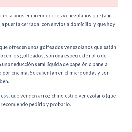
acer, a unos emprendedores venezolanos que (aún
o a puerta cerrada, con envíos a domicilio, y que hoy
 que ofrecen unos golfeados venezolanos que están
cen los golfeados, son una especie de rollo de
 una reducción semi líquida de papelón o panela
o por encima. Se calientan en el microondas y son
eben.
ress
, que venden arroz chino estilo venezolano (que
s recomiendo pedirlo y probarlo.