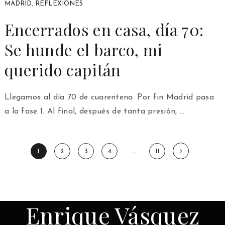
MADRID
,
REFLEXIONES
Encerrados en casa, día 70:
Se hunde el barco, mi
querido capitán
Llegamos al día 70 de cuarentena. Por fin Madrid pasa
a la fase 1. Al final, después de tanta presión, …
Paginación
1
2
3
4
…
11
de
entradas
Enrique Vásquez