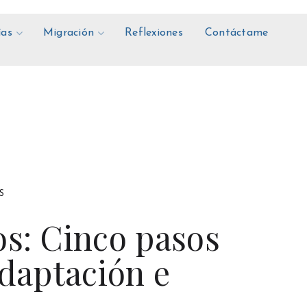
ías
Migración
Reflexiones
Contáctame
S
os: Cinco pasos
adaptación e