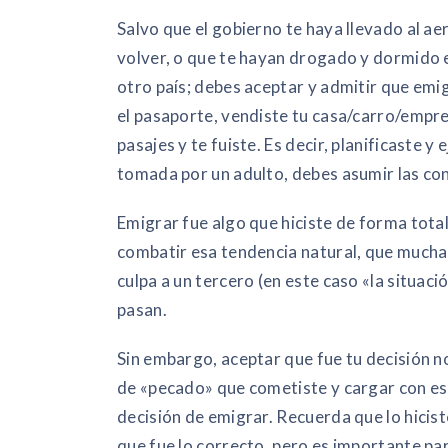
Salvo que el gobierno te haya llevado al a
volver, o que te hayan drogado y dormido 
otro país; debes aceptar y admitir que emig
el pasaporte, vendiste tu casa/carro/empre
pasajes y te fuiste. Es decir, planificaste 
tomada por un adulto, debes asumir las cons
Emigrar fue algo que hiciste de forma tota
combatir esa tendencia natural, que mucha
culpa a un tercero (en este caso «la situac
pasan.
Sin embargo, aceptar que fue tu decisión n
de «pecado» que cometiste y cargar con es
decisión de emigrar. Recuerda que lo hiciste
que fue lo correcto, pero es importante pa