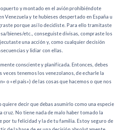
eropuerto y montado en el avión prohibiéndote
en Venezuela y te hubieses despertado en España u
raste porque así lo decidiste. Para ello tramitaste
sa/bienes/etc., conseguiste divisas, compraste los
y ejecutaste una acción y, como cualquier decisión
ecuencias y lidiar con ellas.
lmente consciente y planificada. Entonces, debes
s veces tenemos los venezolanos, de echarle la
ión» o «el país») de las cosas que hacemos o que nos
o quiere decir que debas asumirlo como una especie
a cruz. No tiene nada de malo haber tomado la
 por tu felicidad y la de tu familia. Estoy seguro de
rtir de la base de es una decisión absolutamente