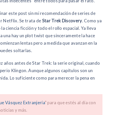
tas indecentes” entre todos para pasar el rato.
inar este post sin mi recomendación de series de
r Netflix. Se trata de
Star Trek Discovery
. Como ya
ciencia ficción y todo el rollo espacial. Ya lleva
a una hay un plot twist que sinceramente la hace
 comienzan lentas pero a medida que avanzan en la
puedes soltarlas.
 años antes de Star Trek: la serie original, cuando
Imperio Klingon. Aunque algunos capítulos son un
enida. Lo suficiente como para merecer la pena en
ue Vásquez Extranjería
" para que estés al día con
oticias y más.