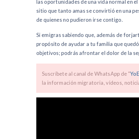
las oportunidades de una vida normal en el
sitio que tanto amas se convirtió en una pes
de quienes no pudieron irse contigo.
Si emigras sabiendo que, además de forjart
propósito de ayudar a tu familia que quedó
objetivos; podrás afrontar el dolor de la s
Suscríbete al canal de WhatsApp de "
YoE
la información migratoria, vídeos, notici