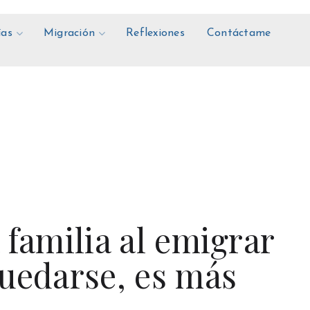
ías
Migración
Reflexiones
Contáctame
 familia al emigrar
quedarse, es más