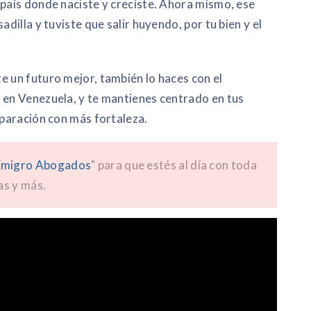
 país donde naciste y creciste. Ahora mismo, ese
adilla y tuviste que salir huyendo, por tu bien y el
e un futuro mejor, también lo haces con el
 en Venezuela, y te mantienes centrado en tus
eparación con más fortaleza.
migro Abogados
" para que estés al día con toda
as y más.