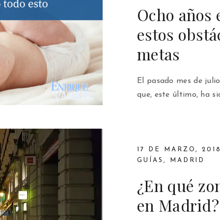
Ocho años 
estos obstá
metas
El pasado mes de juli
que, este último, ha s
17 DE MARZO, 201
GUÍAS
,
MADRID
¿En qué zon
en Madrid?