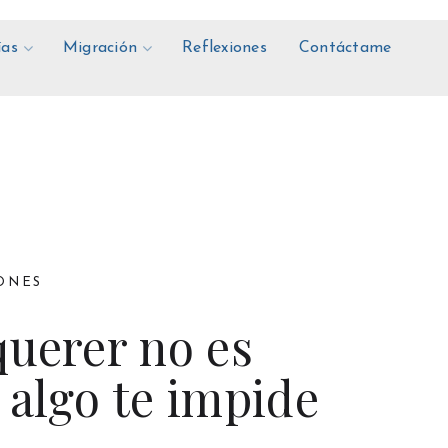
ías
Migración
Reflexiones
Contáctame
ONES
querer no es
 algo te impide